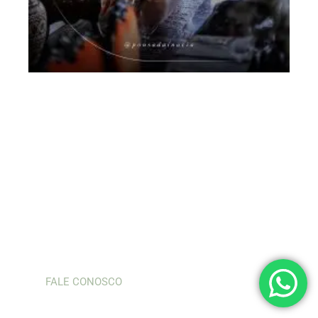
o refúgio perfeito para quem
busca tranquilidade e conexão
com a natureza. Cercada por
montanhas e mata nativa,
oferece vistas deslumbrantes e
trilhas que convidam à
exploração.
FALE CONOSCO