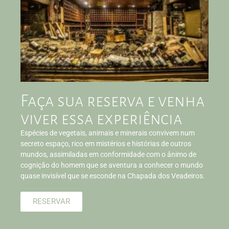
Faça sua reserva e venha
viver essa experiência
Espécies de vegetais, animais e minerais convivem num
secreto espaço, rico em mistérios e histórias de outros
mundos, assimiladas em conformidade com o ânimo de
cognição do homem que se aventura a conhecer o mundo
quase invisível que se esconde na Chapada dos Veadeiros.
RESERVAR