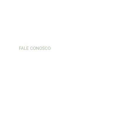
Venha descobrir o prazer de
uma refeição preparada com
paixão e dedicação, onde cada
mordida é uma viagem
inesquecível.
FALE CONOSCO